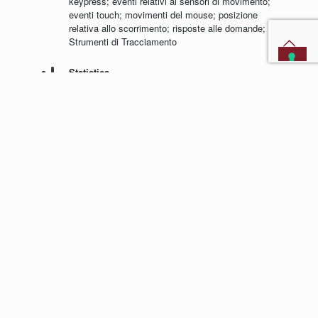
keypress; eventi relativi ai sensori di movimento;
eventi touch; movimenti del mouse; posizione
relativa allo scorrimento; risposte alle domande;
Strumenti di Tracciamento
Statistica
Google Analytics (Universal Analytics)
Dati Personali: Dati di utilizzo; Strumenti di
Tracciamento
Visualizzazione di contenuti da piattaforme
esterne
Font Awesome, Google Fonts e Widget Video
YouTube
Dati Personali: Dati di utilizzo; Strumenti di
Tracciamento
Widget Video YouTube (modalità di privacy
avanzata)
Dati Personali: Dati di utilizzo; Identificativo
univoco universale (UUID); Strumenti di
Tracciamento